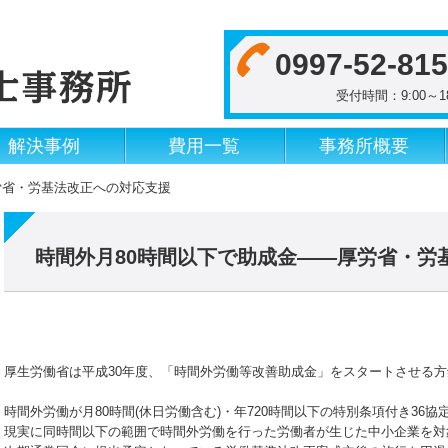
0997-52-81
受付時間：9:00
解決事例
費用一覧
事務所概要
労省・労基法改正への対応支援
時間外月80時間以下で助成金――厚労省・労
厚生労働省は平成30年度、「時間外労働等改善助成金」をスタートさせる
時間外労働が月80時間(休日労働含む)・年720時間以下の特別条項付き36協
現実に同時間以下の範囲で時間外労働を行った労働者が生じた中小企業を対