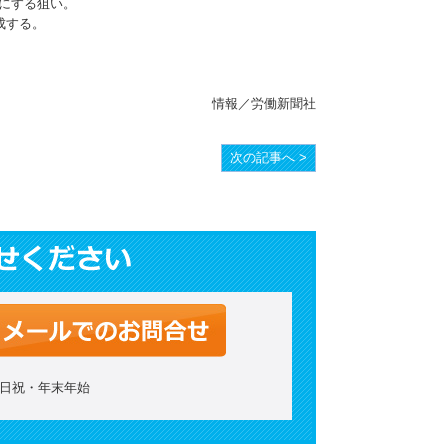
にする狙い。
成する。
情報／労働新聞社
次の記事へ >
：土日祝・年末年始