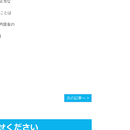
正当な
ることは
均賃金の
は
次の記事へ >