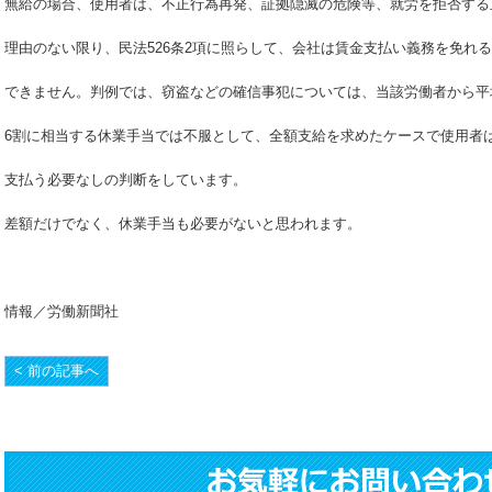
無給の場合、使用者は、不正行為再発、証拠隠滅の危険等、就労を拒否する
理由のない限り、民法526条2項に照らして、会社は賃金支払い義務を免れ
できません。判例では、窃盗などの確信事犯については、当該労働者から平
6割に相当する休業手当では不服として、全額支給を求めたケースで使用者
支払う必要なしの判断をしています。
差額だけでなく、休業手当も必要がないと思われます。
情報／労働新聞社
< 前の記事へ